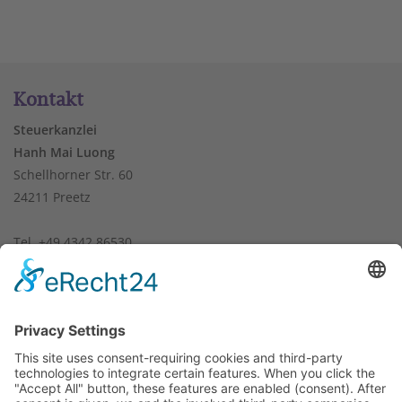
Kontakt
Steuerkanzlei
Hanh Mai Luong
Schellhorner Str. 60
24211 Preetz
Tel. +49 4342 86530
Fax +49 4342 86760
info@steuerkanzlei-luong.de
Mitgliedschaften